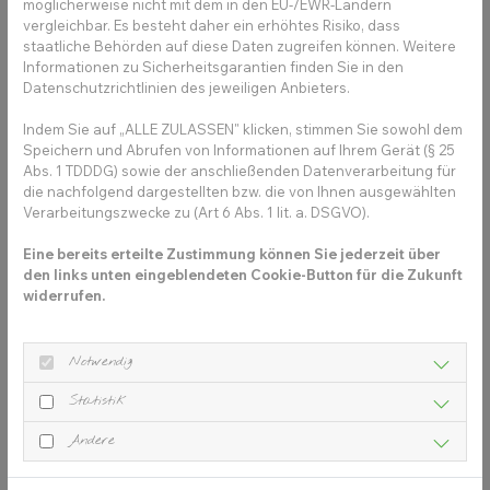
möglicherweise nicht mit dem in den EU-/EWR-Ländern
vergleichbar. Es besteht daher ein erhöhtes Risiko, dass
staatliche Behörden auf diese Daten zugreifen können. Weitere
Informationen zu Sicherheitsgarantien finden Sie in den
Datenschutzrichtlinien des jeweiligen Anbieters.
3. Seiten in einem
Menü
Indem Sie auf „ALLE ZULASSEN" klicken, stimmen Sie sowohl dem
Speichern und Abrufen von Informationen auf Ihrem Gerät (§ 25
zusammenführen
Abs. 1 TDDDG) sowie der anschließenden Datenverarbeitung für
die nachfolgend dargestellten bzw. die von Ihnen ausgewählten
Verarbeitungszwecke zu (Art 6 Abs. 1 lit. a. DSGVO).
Möchtest du eine interaktive App erstellen ist es
sinnvoll all deine in Schritt 2 erstellten Seiten über ein
Eine bereits erteilte Zustimmung können Sie jederzeit über
den links unten eingeblendeten Cookie-Button für die Zukunft
Menü zu verknüpfen. Gehe dazu wie folgt vor:
widerrufen.
Navigiere in den
Bereich Signage > Menüs
Klicke auf deine
Hauptnavigation
und öffne so die
Notwendig
Bearbeitung oder erstelle ein neues Menü
Ziehe deine neuen Seiten
aus den verfügbaren
Statistik
Seiten
an den gewünschten Platz
im Menü rechts
Andere
Bearbeite bei Bedarf den Menüpunkt
und ordne
ihm ein Icon zu.