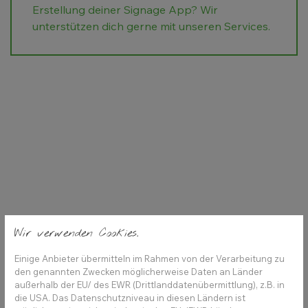
Erstellung deiner Signage App?
Wir
unterstützen dich gerne mit unseren Services.
Wir verwenden Cookies.
Einige Anbieter übermitteln im Rahmen von der Verarbeitung zu
den genannten Zwecken möglicherweise Daten an Länder
außerhalb der EU/ des EWR (Drittlanddatenübermittlung), z.B. in
die USA. Das Datenschutzniveau in diesen Ländern ist