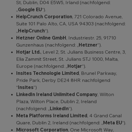
St, Dublin, D04 E5W5, Irland (nachfolgend:
„
Google EU
“).
HelpCrunch Corporation
, 721 Colorado Avenue,
Suite 101 Palo Alto, CA, USA 94303 (nachfolgend:
„
HelpCrunch
“).
Hetzner Online GmbH
, Industriestr. 25, 91710
Gunzenhaus (nachfolgend: „
Hetzner
”).
Hotjar Ltd.
, Level 2, St. Julians Business Centre, 3,
Elia Zammit Street, St. Julians STJ 1000, Malta,
Europe (nachfolgend: „
Hotjar
“).
Insites Technologie Limited
, Brunel Parkway,
Pride Park, Derby DE24 8HR nachfolgend
“
Insites
”)
LinkedIn Ireland Unlimited Company
, Wilton
Plaza, Wilton Place, Dublin 2, Ireland
(nachfolgend: „
LinkedIn
“).
Meta Platforms Ireland Limited
, 4 Grand Canal
Quare, Dublin 2, Ireland (nachfolgend: „
Meta EU
“).
Microsoft Corporation
, One Microsoft Way,