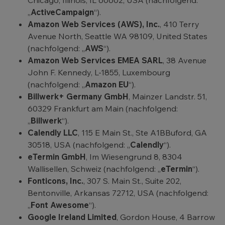
Chicago, Illinois, IL 60602, USA (nachfolgend:
„
ActiveCampaign
“).
Amazon Web Services (AWS), Inc.
, 410 Terry
Avenue North, Seattle WA 98109, United States
(nachfolgend: „
AWS
“).
Amazon Web Services EMEA SARL
, 38 Avenue
John F. Kennedy, L-1855, Luxembourg
(nachfolgend: „
Amazon EU
“).
Billwerk+ Germany GmbH
, Mainzer Landstr. 51,
60329 Frankfurt am Main (nachfolgend:
„
Billwerk
“).
Calendly LLC
, 115 E Main St., Ste A1BBuford, GA
30518, USA (nachfolgend: „
Calendly
“).
eTermin GmbH
, Im Wiesengrund 8, 8304
Wallisellen, Schweiz (nachfolgend: „
eTermin
“).
Fonticons, Inc.
, 307 S. Main St., Suite 202,
Bentonville, Arkansas 72712, USA (nachfolgend:
„
Font Awesome
“).
Google Ireland Limited
, Gordon House, 4 Barrow