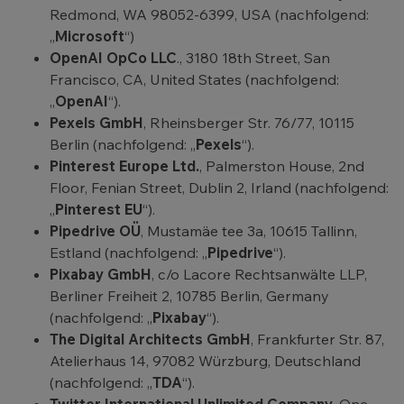
Redmond, WA 98052-6399, USA (nachfolgend:
„
Microsoft
“)
OpenAI OpCo LLC
., 3180 18th Street, San
Francisco, CA, United States (nachfolgend:
„
OpenAI
“).
Pexels GmbH
, Rheinsberger Str. 76/77, 10115
Berlin (nachfolgend: „
Pexels
“).
Pinterest Europe Ltd.
, Palmerston House, 2nd
Floor, Fenian Street, Dublin 2, Irland (nachfolgend:
„
Pinterest EU
“).
Pipedrive OÜ
, Mustamäe tee 3a, 10615 Tallinn,
Estland (nachfolgend: „
Pipedrive
“).
Pixabay GmbH
, c/o Lacore Rechtsanwälte LLP,
Berliner Freiheit 2, 10785 Berlin, Germany
(nachfolgend: „
Pixabay
“).
The Digital Architects GmbH
, Frankfurter Str. 87,
Atelierhaus 14, 97082 Würzburg, Deutschland
(nachfolgend: „
TDA
“).