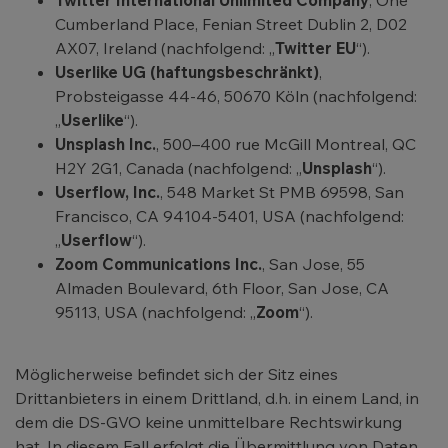
Twitter International Unlimited Company
, One
Cumberland Place, Fenian Street Dublin 2, D02
AX07, Ireland (nachfolgend: „
Twitter EU
“).
Userlike UG (haftungsbeschränkt)
,
Probsteigasse 44-46, 50670 Köln (nachfolgend:
„
Userlike
“).
Unsplash Inc.
, 500–400 rue McGill Montreal, QC
H2Y 2G1, Canada (nachfolgend: „
Unsplash
“).
Userflow, Inc.
, 548 Market St PMB 69598, San
Francisco, CA 94104-5401, USA (nachfolgend:
„
Userflow
“).
Zoom Communications Inc.
, San Jose, 55
Almaden Boulevard, 6th Floor, San Jose, CA
95113, USA (nachfolgend: „
Zoom
“).
Möglicherweise befindet sich der Sitz eines
Drittanbieters in einem Drittland, d.h. in einem Land, in
dem die DS-GVO keine unmittelbare Rechtswirkung
hat. In diesem Fall erfolgt die Übermittlung von Daten