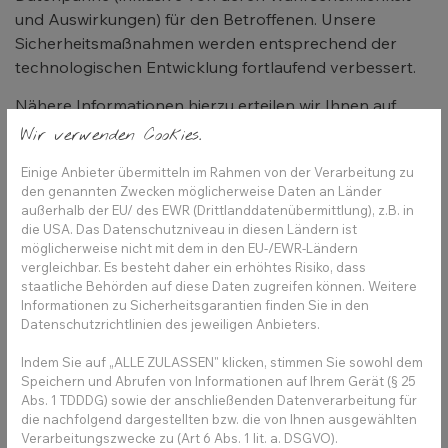
und Auswirkungen) für den Betroffenen. Unsere
Sicherheitsmaßnahmen werden entsprechend der
technologischen Entwicklung fortlaufend verbessert.
Nähere Informationen hierzu erteilen wir Ihnen auf
Anfrage gerne. Wenden Sie sich hierzu bitte an uns
Wir verwenden Cookies.
unter den in A.(2) angegebenen Daten.
Einige Anbieter übermitteln im Rahmen von der Verarbeitung zu
den genannten Zwecken möglicherweise Daten an Länder
außerhalb der EU/ des EWR (Drittlanddatenübermittlung), z.B. in
(7) Technisch-organisatorische
die USA. Das Datenschutzniveau in diesen Ländern ist
möglicherweise nicht mit dem in den EU-/EWR-Ländern
Maßnahmen
vergleichbar. Es besteht daher ein erhöhtes Risiko, dass
staatliche Behörden auf diese Daten zugreifen können. Weitere
Wir treffen technische und organisatorische
Informationen zu Sicherheitsgarantien finden Sie in den
Maßnahmen, um zu gewährleisten, dass die
Datenschutzrichtlinien des jeweiligen Anbieters.
Sicherheits- und Schutzanforderungen der DS-GVO
Indem Sie auf „ALLE ZULASSEN" klicken, stimmen Sie sowohl dem
erfüllt sind und die personenbezogenen Daten vor
Speichern und Abrufen von Informationen auf Ihrem Gerät (§ 25
Verlust, Zerstörung, Manipulation oder Zugriff durch
Abs. 1 TDDDG) sowie der anschließenden Datenverarbeitung für
unbefugte Personen geschützt sind. Die Maßnahmen
die nachfolgend dargestellten bzw. die von Ihnen ausgewählten
werden jeweils an den aktuellen Stand der Technik
Verarbeitungszwecke zu (Art 6 Abs. 1 lit. a. DSGVO).