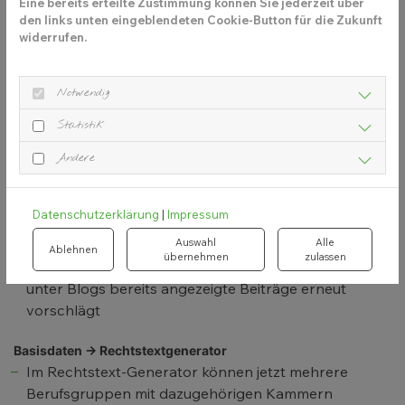
Systems
Eine bereits erteilte Zustimmung können Sie jederzeit über
den links unten eingeblendeten Cookie-Button für die Zukunft
widerrufen.
Aufgaben
Notwendig
Überarbeitung des Aufgaben-Bereichs
Statistik
Andere
Beiträge
Die Quelle für KI-generierte Beitragsbilder wird jetzt
korrekt angegeben
Datenschutzerklärung
|
Impressum
Auswahl
Alle
Website
Ablehnen
übernehmen
zulassen
Fehler behoben, bei dem der Button “Mehr laden”
unter Blogs bereits angezeigte Beiträge erneut
vorschlägt
Basisdaten → Rechtstextgenerator
Im Rechtstext-Generator können jetzt mehrere
Berufsgruppen mit dazugehörigen Kammern