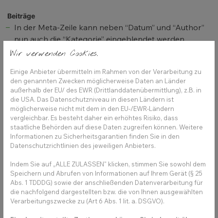
Beiträge
In der Meta-Zeile kann neben “Datum” und “Author”
nun auch die “Kategorie” eingeblendet werden
Wir verwenden Cookies.
Website
Einige Anbieter übermitteln im Rahmen von der Verarbeitung zu
Es können Dienste mit einem iFrame-Modul
den genannten Zwecken möglicherweise Daten an Länder
außerhalb der EU/ des EWR (Drittlanddatenübermittlung), z.B. in
eingebunden werden, welche auch an den Cookie
die USA. Das Datenschutzniveau in diesen Ländern ist
Consent angebunden werden.
möglicherweise nicht mit dem in den EU-/EWR-Ländern
vergleichbar. Es besteht daher ein erhöhtes Risiko, dass
staatliche Behörden auf diese Daten zugreifen können. Weitere
Informationen zu Sicherheitsgarantien finden Sie in den
Datenschutzrichtlinien des jeweiligen Anbieters.
Indem Sie auf „ALLE ZULASSEN" klicken, stimmen Sie sowohl dem
Speichern und Abrufen von Informationen auf Ihrem Gerät (§ 25
Abs. 1 TDDDG) sowie der anschließenden Datenverarbeitung für
die nachfolgend dargestellten bzw. die von Ihnen ausgewählten
Optimierungen
des
Verarbeitungszwecke zu (Art 6 Abs. 1 lit. a. DSGVO).